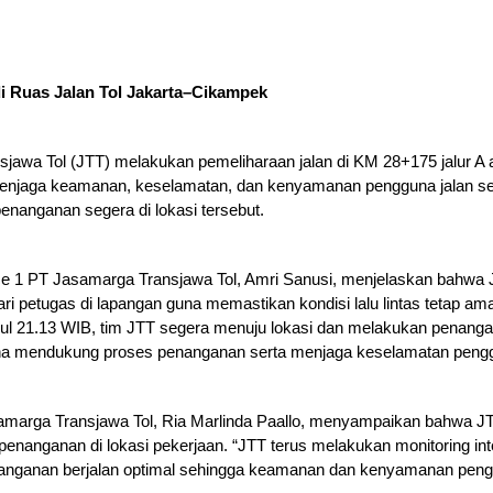
i Ruas Jalan Tol Jakarta–Cikampek
jawa Tol (JTT) melakukan pemeliharaan jalan di KM 28+175 jalur A 
njaga keamanan, keselamatan, dan kenyamanan pengguna jalan se
nanganan segera di lokasi tersebut.
ce 1 PT Jasamarga Transjawa Tol, Amri Sanusi, menjelaskan bahwa
ari petugas di lapangan guna memastikan kondisi lalu lintas tetap am
ul 21.13 WIB, tim JTT segera menuju lokasi dan melakukan penangan
una mendukung proses penanganan serta menjaga keselamatan penggu
amarga Transjawa Tol, Ria Marlinda Paallo, menyampaikan bahwa JTT
nanganan di lokasi pekerjaan. “JTT terus melakukan monitoring inte
nganan berjalan optimal sehingga keamanan dan kenyamanan pengguna