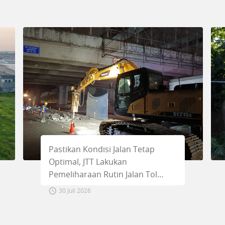
Pastikan Kondisi Jalan Tetap
Optimal, JTT Lakukan
Pemeliharaan Rutin Jalan Tol
Jakarta–Cikampek
30 Juli 2026