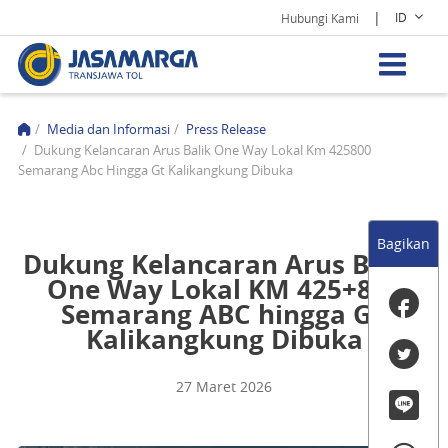
|
ID
Hubungi Kami
/
Media dan Informasi
/
Press Release
/
Dukung Kelancaran Arus Balik One Way Lokal Km 425800
Semarang Abc Hingga Gt Kalikangkung Dibuka
Bagikan
Dukung Kelancaran Arus Balik,
One Way Lokal KM 425+800
Semarang ABC hingga GT
Kalikangkung Dibuka
27 Maret 2026