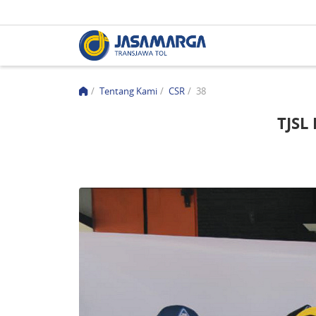
/
Tentang Kami
/
CSR
/
38
TJSL