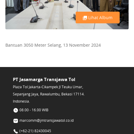
Lihat Album
Bantuan 3050 Meter Selang, 13 November 2024
PT Jasamarga Transjawa Tol
Plaza Tol Jakarta-Cikampek Jl Teuku Umar,
Sepanjang Jaya, Rawalumbu, Bekasi 17114.
Indonesia.
08.00 - 16.00 WIB
marcomm@jmtransjawatol.co.id
(+62-21) 82430045