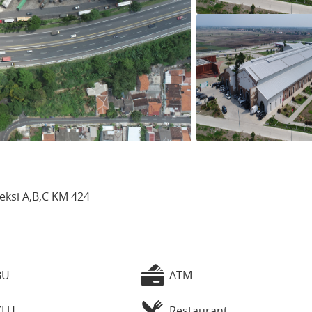
Seksi A,B,C KM 424
BU
ATM
KLU
Restaurant