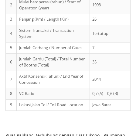
Mulai beroperasi (tahun) / Start of
2
1998
Operation (year)
3
Panjang (Km) / Length (Km)
26
Sistem Transaksi / Transaction
4
Tertutup
System
5
Jumlah Gerbang / Number of Gates
7
Jumlah Gardu (Total) / Total Number
6
35
of Booths (Total)
Aktif Konsensi (Tahun) / End Year of
7
2044
Concession
8
VC Ratio
0,7 (A) – 0,6 (B)
9
Lokasi Jalan Tol / Toll Road Location
Jawa Barat
Ruas Palikanci terhubung dengan ruas Cikopo - Palimanan