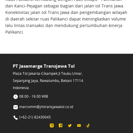
dan Kanci-Pejagan sebagai bagian dari jalan tol Trans Jawa.
Konektivitas jalan tol Trans Jawa dan pengembangan wilayah
di daerah sekitar ruas Palikanci dapat meningkatkan volume
lalu lintas transaksi dan mendukung pertumbuhan kinerja
Palikanci.
PT Jasamarga Transjawa Tol
Plaza Tol Jakarta-Cikampek Jl Teuku Umar,
Sepanjang Jaya, Rawalumbu, Bekasi 17114.
Indonesia.
08.00 - 16.00 WIB
marcomm@jmtransjawatol.co.id
(+62-21) 82430045